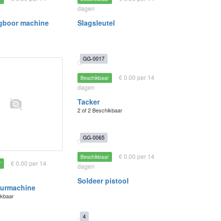
dagen
gboor machine
Slagsleutel
GG-0017
€ 0.00 per 14
Beschikbaar
dagen
Tacker
2 of 2 Beschikbaar
GG-0065
€ 0.00 per 14
Beschikbaar
€ 0.00 per 14
r
dagen
Soldeer pistool
uurmachine
ikbaar
4