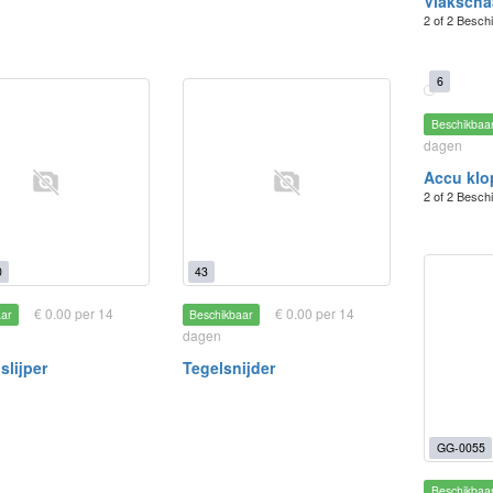
Vlakscha
2 of 2 Besch
6
Beschikbaa
dagen
Accu klo
2 of 2 Besch
0
43
€ 0.00 per 14
€ 0.00 per 14
aar
Beschikbaar
dagen
slijper
Tegelsnijder
GG-0055
Beschikbaa