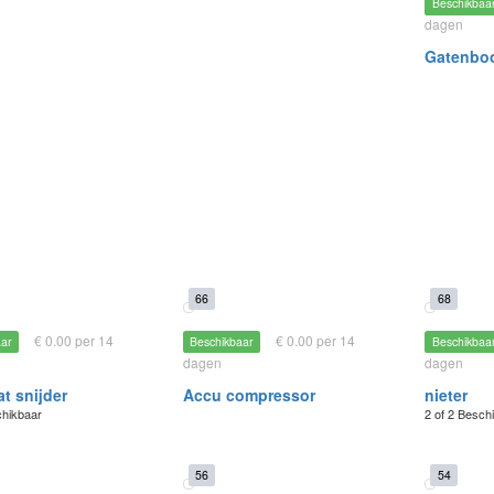
Beschikbaa
dagen
Gatenboo
66
68
€ 0.00 per 14
€ 0.00 per 14
aar
Beschikbaar
Beschikbaa
dagen
dagen
t snijder
Accu compressor
nieter
chikbaar
2 of 2 Besch
56
54