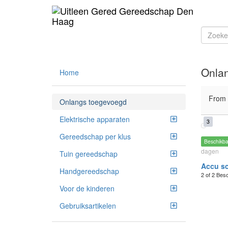
Onla
Home
From
Onlangs toegevoegd
Elektrische apparaten
3
Gereedschap per klus
Beschikb
dagen
Tuin gereedschap
Accu s
Handgereedschap
2 of 2 Bes
Voor de kinderen
Gebruiksartikelen