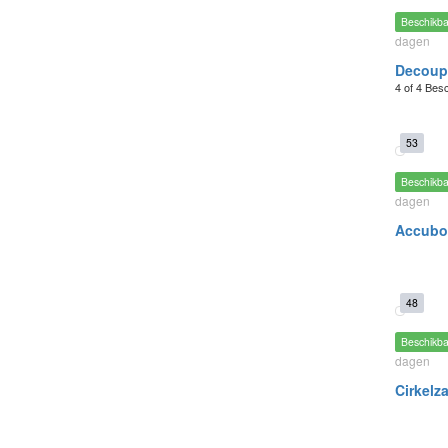
Beschikb
dagen
Decoup
4 of 4 Bes
53
Beschikb
dagen
Accuboo
48
Beschikb
dagen
Cirkelz