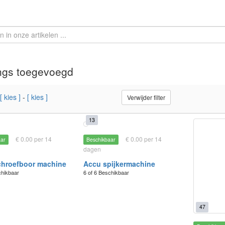
ngs toegevoegd
[ kies ]
-
[ kies ]
Verwijder filter
13
€ 0.00 per 14
€ 0.00 per 14
aar
Beschikbaar
dagen
chroefboor machine
Accu spijkermachine
chikbaar
6 of 6 Beschikbaar
47