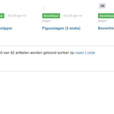
69
€ 0.00 per 14
€ 0.00 per 14
aar
Beschikbaar
Beschikbaa
dagen
dagen
knipper
Figuurzagen (3 stuks)
Bovenfre
 50 van 92 artikelen worden getoond sorteer op
naam
|
code