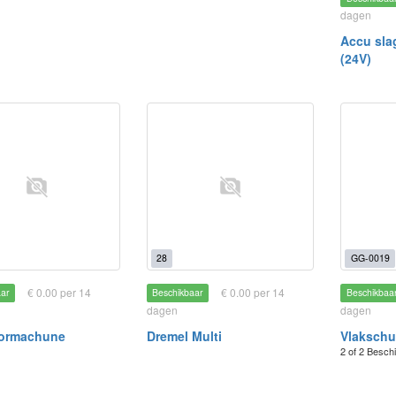
dagen
Accu sla
(24V)
28
GG-0019
€ 0.00 per 14
€ 0.00 per 14
aar
Beschikbaar
Beschikbaa
dagen
dagen
ormachune
Dremel Multi
Vlaksch
2 of 2 Besch