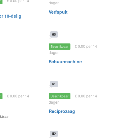
€ 0.00 per 14
r
dagen
Verfspuit
r 10-delig
60
€ 0.00 per 14
Beschikbaar
dagen
Schuurmachine
61
€ 0.00 per 14
€ 0.00 per 14
r
Beschikbaar
dagen
Reciprozaag
ikbaar
52