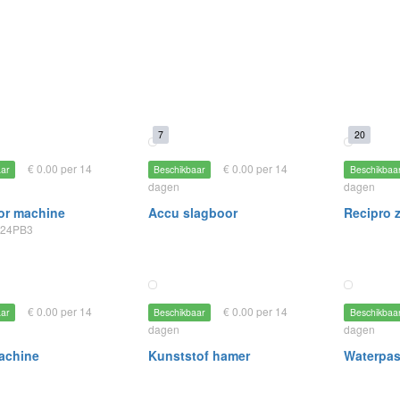
7
20
€ 0.00 per 14
€ 0.00 per 14
aar
Beschikbaar
Beschikbaa
dagen
dagen
or machine
Accu slagboor
Recipro 
H24PB3
€ 0.00 per 14
€ 0.00 per 14
aar
Beschikbaar
Beschikbaa
dagen
dagen
achine
Kunststof hamer
Waterpas