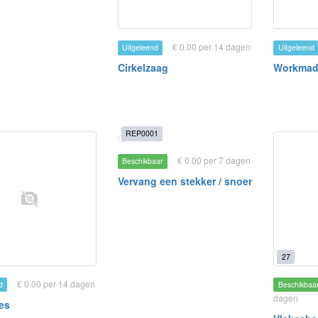
€ 0.00 per 14 dagen
Uitgeleend
Uitgeleend
Cirkelzaag
Workma
REP0001
€ 0.00 per 7 dagen
Beschikbaar
Vervang een stekker / snoer
27
€ 0.00 per 14 dagen
d
Beschikbaa
dagen
es