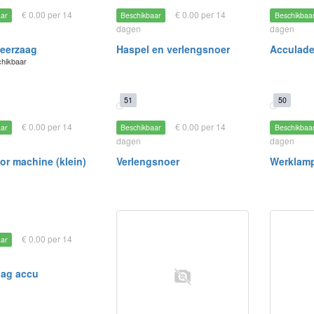
€ 0.00 per 14
€ 0.00 per 14
aar
Beschikbaar
Beschikbaa
dagen
dagen
eerzaag
Haspel en verlengsnoer
Acculade
chikbaar
51
50
€ 0.00 per 14
€ 0.00 per 14
aar
Beschikbaar
Beschikbaa
dagen
dagen
r machine (klein)
Verlengsnoer
Werklam
€ 0.00 per 14
aar
aag accu