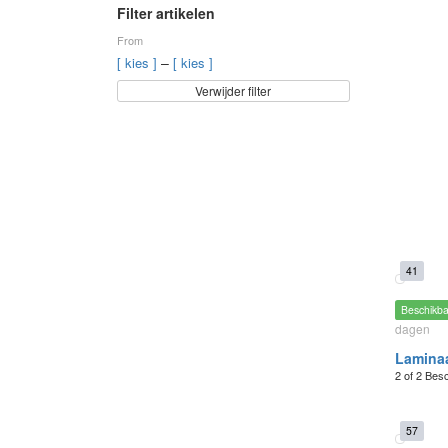
Filter artikelen
From
–
[ kies ]
[ kies ]
Verwijder filter
41
Beschikb
dagen
Laminaa
2 of 2 Bes
57