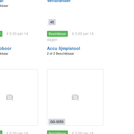
af
Verfbrander
ikbaar
45
€ 0.00 per 14
€ 0.00 per 14
r
Beschikbaar
dagen
pboor
Accu lijmpistool
ikbaar
2 of 2 Beschikbaar
GG-0053
€ 0.00 per 14
€ 0.00 per 14
r
Beschikbaar