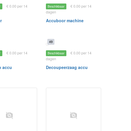
€ 0.00 per 14
€ 0.00 per 14
r
Beschikbaar
dagen
r
Accuboor machine
49
€ 0.00 per 14
€ 0.00 per 14
r
Beschikbaar
dagen
p accu
Decoupeerzaag accu