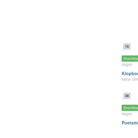
19
Beschikb
dagen
Klopbo
Serie: D
38
Beschikb
dagen
Poetsm