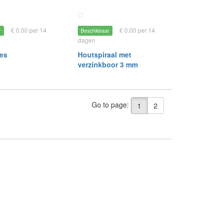
€ 0.00 per 14
€ 0.00 per 14
r
Beschikbaar
dagen
es
Houtspiraal met
verzinkboor 3 mm
Go to page:
1
2