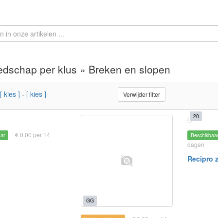
dschap per klus » Breken en slopen
[ kies ]
-
[ kies ]
Verwijder filter
20
€ 0.00 per 14
aar
Beschikbaa
dagen
Recipro 
GG