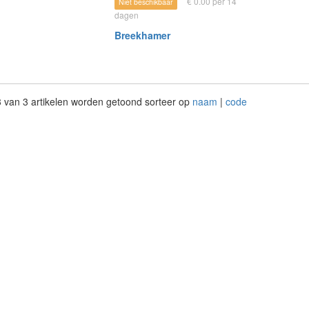
€ 0.00 per 14
Niet beschikbaar
dagen
Breekhamer
 3 van 3 artikelen worden getoond sorteer op
naam
|
code