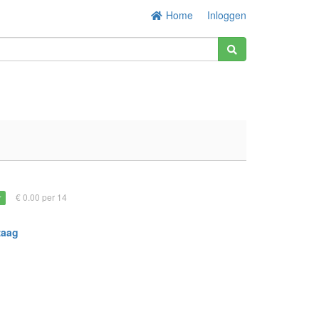
Home
Inloggen
€ 0.00 per 14
r
zaag