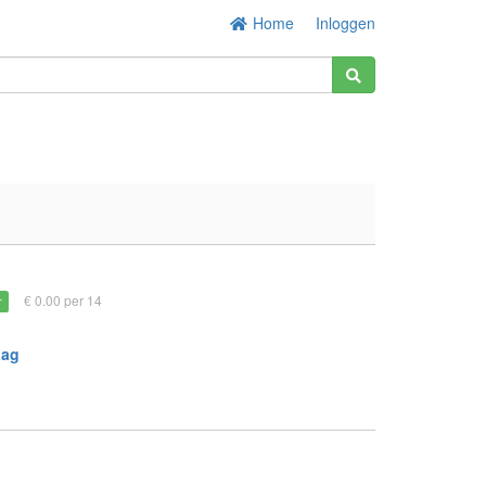
Home
Inloggen
€ 0.00 per 14
r
aag