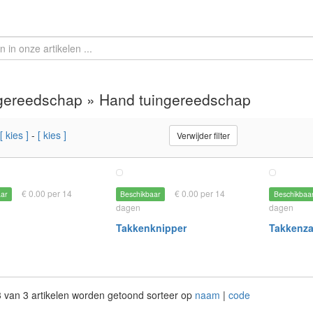
gereedschap » Hand tuingereedschap
[ kies ]
-
[ kies ]
Verwijder filter
€ 0.00 per 14
€ 0.00 per 14
aar
Beschikbaar
Beschikbaa
dagen
dagen
Takkenknipper
Takkenz
 3 van 3 artikelen worden getoond sorteer op
naam
|
code