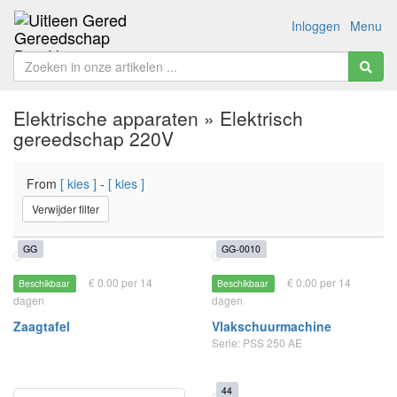
Inloggen
Menu
Elektrische apparaten » Elektrisch
gereedschap 220V
From
[ kies ]
-
[ kies ]
Verwijder filter
GG
GG-0010
€ 0.00 per 14
€ 0.00 per 14
Beschikbaar
Beschikbaar
dagen
dagen
Zaagtafel
Vlakschuurmachine
Serie: PSS 250 AE
44